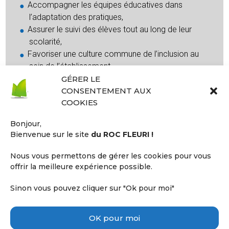
Accompagner les équipes éducatives dans
l’adaptation des pratiques,
Assurer le suivi des élèves tout au long de leur
scolarité,
Favoriser une culture commune de l’inclusion au
sein de l’établissement.
Aider à la constitution des dossiers
GÉRER LE
d’aménagement aux examens
CONSENTEMENT AUX
COOKIES
Bonjour,
Au-delà des dispositifs, le lycée Roc Fleuri défend une
Bienvenue sur le site
du ROC FLEURI !
vision humaniste de l’école : une école où la différence
est reconnue, comprise et respectée, et où chaque élève
Nous vous permettons de gérer les cookies pour vous
peut trouver sa place, développer ses compétences et
offrir la meilleure expérience possible.
construire son avenir. L’inclusion n’est pas seulement une
obligation réglementaire, mais une valeur fondamentale
Sinon vous pouvez cliquer sur "Ok pour moi"
portée collectivement par l’ensemble de la communauté
éducative de l’établissement Roc Fleuri.
OK pour moi